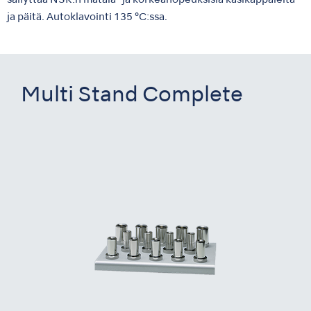
säilyttää NSK:n matala- ja korkeanopeuksisia käsikappaleita
ja päitä. Autoklavointi 135 °C:ssa.
Multi Stand Complete