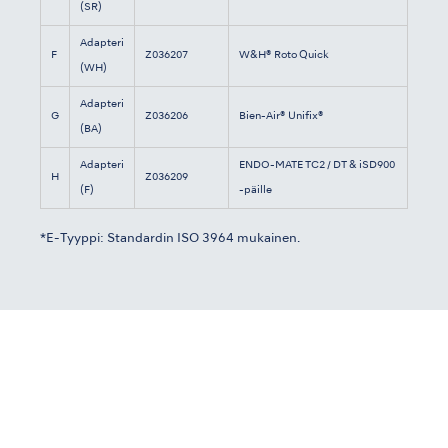
(SR)
Adapteri
F
Z036207
W&H® Roto Quick
(WH)
Adapteri
G
Z036206
Bien-Air® Unifix®
(BA)
Adapteri
ENDO-MATE TC2 / DT & iSD900
H
Z036209
(F)
-päille
*E-Tyyppi: Standardin ISO 3964 mukainen.