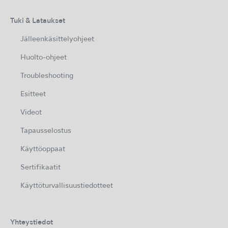
Tuki & Lataukset
Jälleenkäsittelyohjeet
Huolto-ohjeet
Troubleshooting
Esitteet
Videot
Tapausselostus
Käyttöoppaat
Sertifikaatit
Käyttöturvallisuustiedotteet
Yhteystiedot