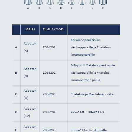
MALLI
TILAUSKOODI
Korkeanopeuksisille
Adapteri
A
Z036201
käsikappaleille ja Phatelus-
(A)
ilmamoottoreille
E-Tyypin* Matalanopeuksisille
Adapteri
B
Z036202
käsikappaleille ja Phatelus-
(B)
ilmamoottorin päille
Adapteri
C
Z036203
Phatelus- ja Mach-liitännöille
(C)
Adapteri
D
Z036204
KaVo® MULTIfleX® LUX
(KV)
Adapteri
E
Z036205
Sirona® Quick-liittimelle