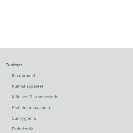
Tuotteet
Ilmaturbiinit
Kulmakappaleet
Kliiniset Mikromoottorit
Mobiilihammashoito
Suuhygienia
Endodontia