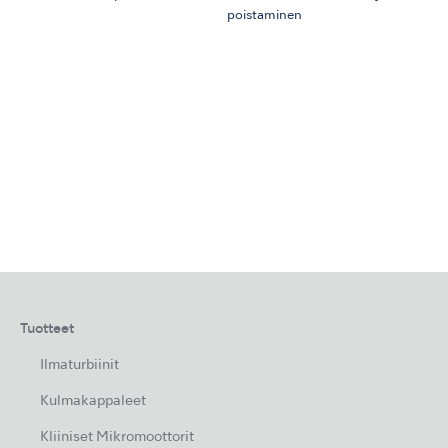
poistaminen
Tuotteet
Ilmaturbiinit
Kulmakappaleet
Kliiniset Mikromoottorit