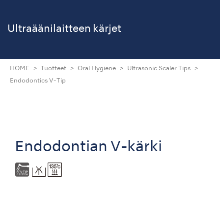
Ultraäänilaitteen kärjet
HOME
Tuotteet
Oral Hygiene
Ultrasonic Scaler Tips
Endodontics V-Tip
Endodontian V-kärki