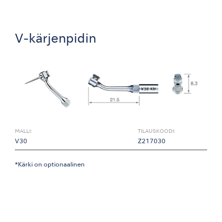
V-kärjenpidin
MALLI:
TILAUSKOODI:
V30
Z217030
*Kärki on optionaalinen