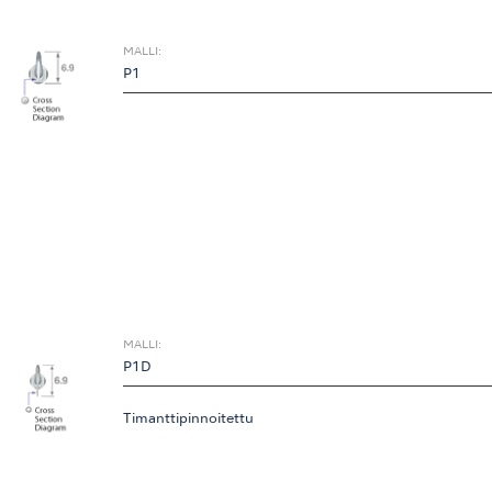
MALLI:
P1
MALLI:
P1D
Timanttipinnoitettu