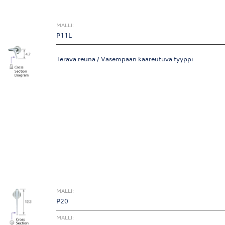
MALLI:
P11L
Terävä reuna / Vasempaan kaareutuva tyyppi
MALLI:
P20
MALLI: