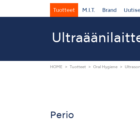
Tuotteet
M.I.T.
Brand
Uutis
Ultraäänilaitt
HOME
Tuotteet
Oral Hygiene
Ultrason
Perio