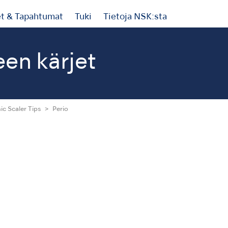
et & Tapahtumat
Tuki
Tietoja NSK:sta
een kärjet
ic Scaler Tips
Perio