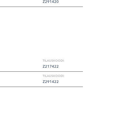
Z291420
TILAUSKOODI:
Z217422
TILAUSKOODI:
Z291422