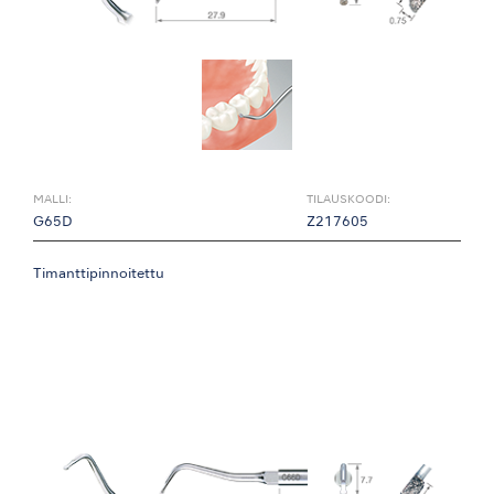
MALLI:
TILAUSKOODI:
G65D
Z217605
Timanttipinnoitettu