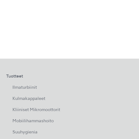
Tuotteet
Ilmaturbiinit
Kulmakappaleet
Kliiniset Mikromoottorit
Mobiilihammashoito
Suuhygienia