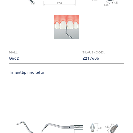
MALLI:
TILAUSKOODI:
G66D
Z217606
Timanttipinnoitettu