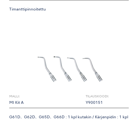
Timanttipinnoitettu
MALLI:
TILAUSKOODI:
MI Kit A
Y900151
G61D、G62D、G65D、G66D : 1 kpl kutakin / Kärjenpidin : 1 kpl