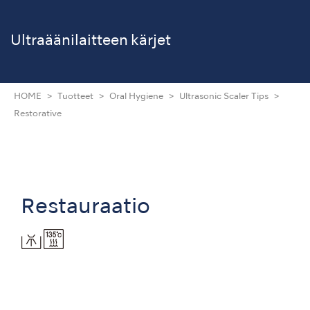
Ultraäänilaitteen kärjet
HOME
Tuotteet
Oral Hygiene
Ultrasonic Scaler Tips
Restorative
Restauraatio