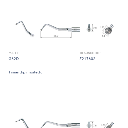
MALLI:
TILAUSKOODI:
G62D
Z217602
Timanttipinnoitettu