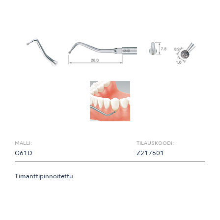
MALLI:
TILAUSKOODI:
G61D
Z217601
Timanttipinnoitettu