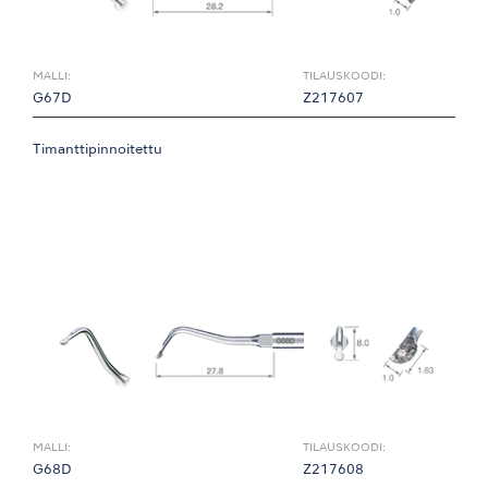
MALLI:
TILAUSKOODI:
G67D
Z217607
Timanttipinnoitettu
MALLI:
TILAUSKOODI:
G68D
Z217608