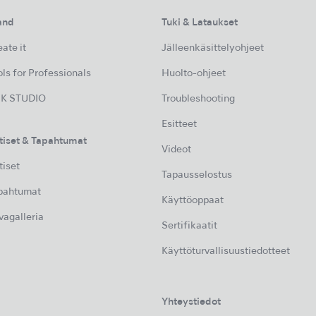
and
Tuki & Lataukset
ate it
Jälleenkäsittelyohjeet
ls for Professionals
Huolto-ohjeet
K STUDIO
Troubleshooting
Esitteet
tiset & Tapahtumat
Videot
tiset
Tapausselostus
pahtumat
Käyttöoppaat
vagalleria
Sertifikaatit
Käyttöturvallisuustiedotteet
Yhteystiedot