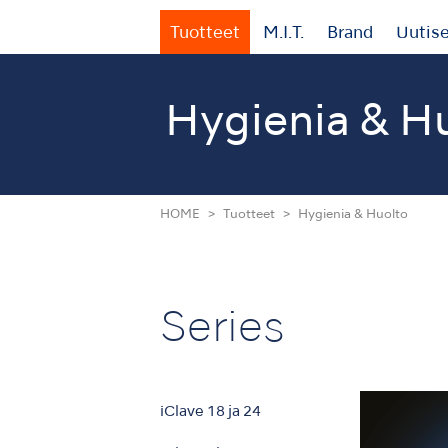
Tuotteet
M.I.T.
Brand
Uutis
Hygienia & H
HOME
Tuotteet
Hygienia & Huolto
Series
iClave 18 ja 24