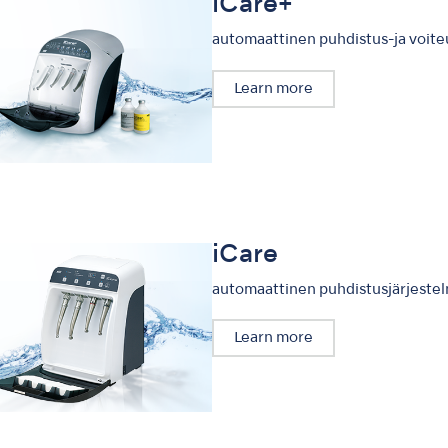
iCare+
automaattinen puhdistus-ja voite
Learn more
iCare
automaattinen puhdistusjärjeste
Learn more