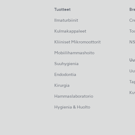
Tuotteet
Br
Ilmaturbiinit
Cre
Kulmakappaleet
Too
Kliiniset Mikromoottorit
NS
Mobiilihammashoito
Uu
Suuhygienia
Uu
Endodontia
Ta
Kirurgia
Ku
Hammaslaboratorio
Hygienia & Huolto