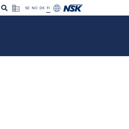
SE
NO
DK
FI