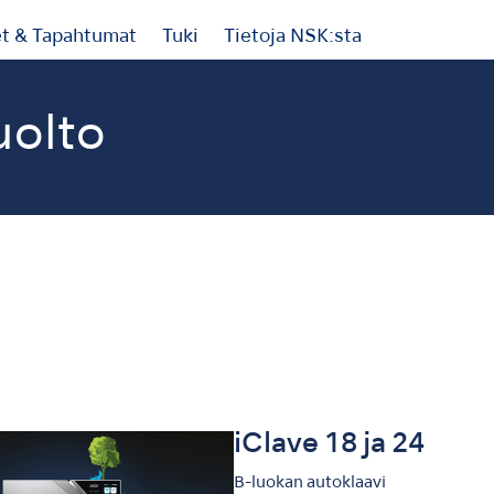
et & Tapahtumat
Tuki
Tietoja NSK:sta
uolto
iClave 18 ja 24
B-luokan autoklaavi