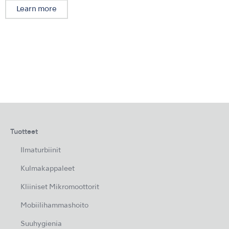
Learn more
Tuotteet
Ilmaturbiinit
Kulmakappaleet
Kliiniset Mikromoottorit
Mobiilihammashoito
Suuhygienia