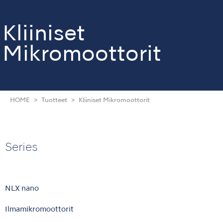
Kliiniset
Mikromoottorit
HOME
Tuotteet
Kliiniset Mikromoottorit
Series
NLX nano
Ilmamikromoottorit