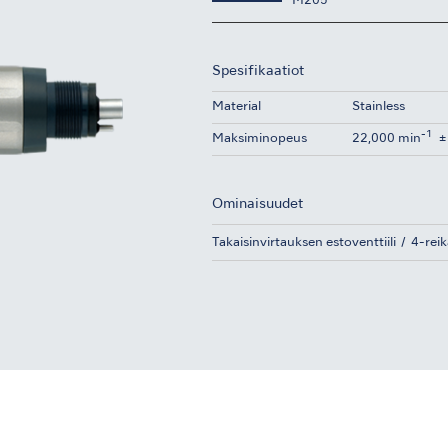
M205
Spesifikaatiot
Material
Stainless
-1
Maksiminopeus
22,000 min
±
Ominaisuudet
Takaisinvirtauksen estoventtiili
4-reik