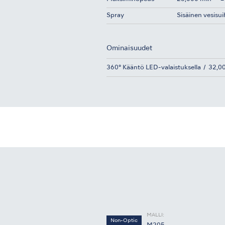
Spray
Sisäinen vesisu
Ominaisuudet
360° Kääntö LED-valaistuksella
32,0
MALLI:
Non-Optic