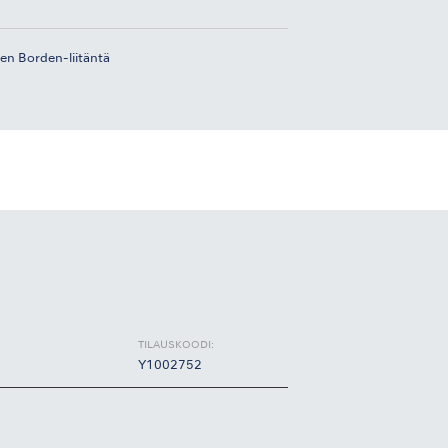
nen Borden-liitäntä
TILAUSKOODI:
Y1002752