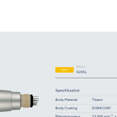
MALLI:
Optic
X205L
Spesifikaatiot
Body Material
Titaani
Body Coating
DURACOAT
-1
Maksiminopeus
23,000 min
±