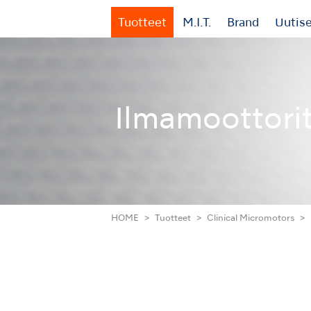
Tuotteet
M.I.T.
Brand
Uutis
Ilmamoottori
HOME
Tuotteet
Clinical Micromotors