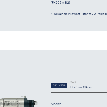
(FX205m B2)
4-reikäinen Midwest-liitäntä / 2-reikäi
MALLI:
Non-Optic
FX205m M4 set
Sisältö