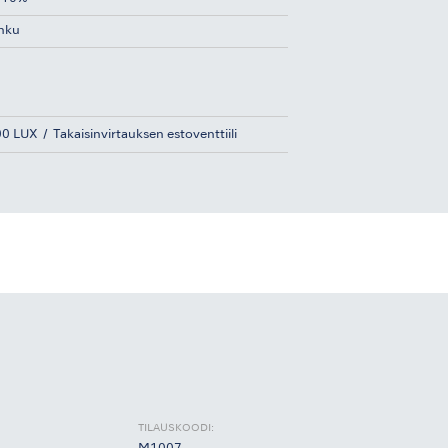
ihku
00 LUX
Takaisinvirtauksen estoventtiili
TILAUSKOODI: