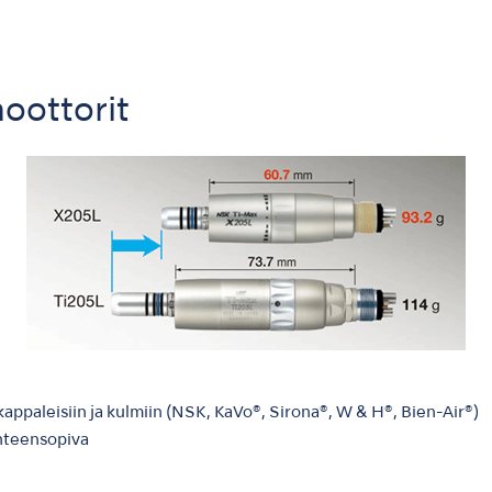
moottorit
ikappaleisiin ja kulmiin (NSK, KaVo®, Sirona®, W & H®, Bien-Air®)
yhteensopiva