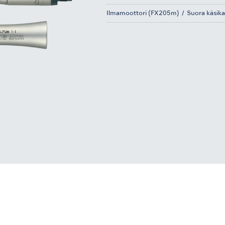
Ilmamoottori (FX205m)
Suora käsik