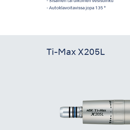
- Sisäinen tai ulkoinen vesisuihku
- Autoklavoitavissa jopa 135 °
Ti-Max X205L