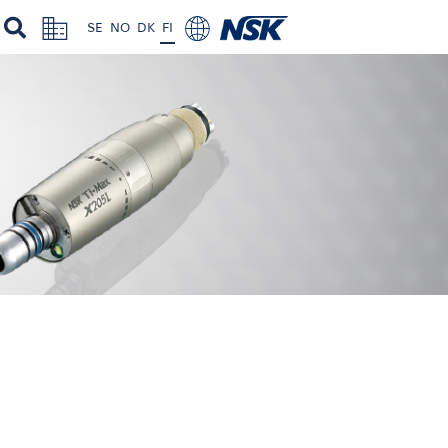
SE
NO
DK
FI