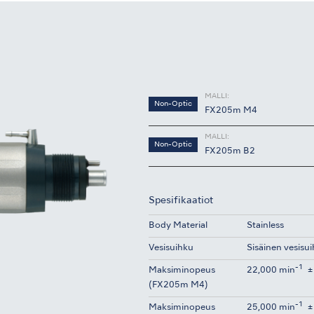
MALLI:
Non-Optic
FX205m M4
MALLI:
Non-Optic
FX205m B2
Spesifikaatiot
Body Material
Stainless
Vesisuihku
Sisäinen vesisu
-1
Maksiminopeus
22,000 min
±
(FX205m M4)
-1
Maksiminopeus
25,000 min
±