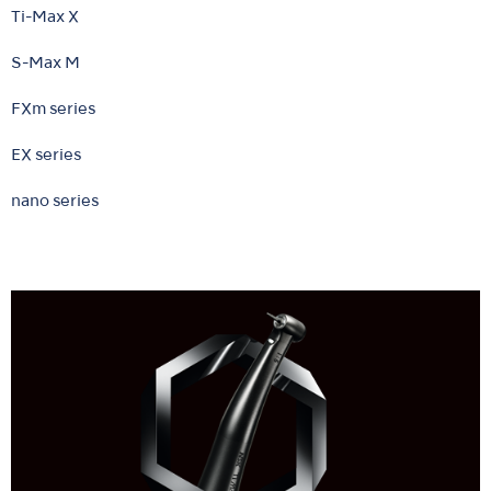
Ti-Max X
S-Max M
FXm series
EX series
nano series