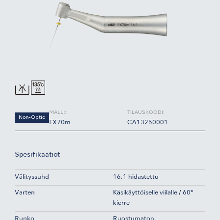
MALLI:
TILAUSKOODI:
Non-Optic
FX70m
CA13250001
Spesifikaatiot
Välityssuhd
16:1 hidastettu
Varten
Käsikäyttöiselle viilalle / 60°
kierre
Runko
Ruostumaton