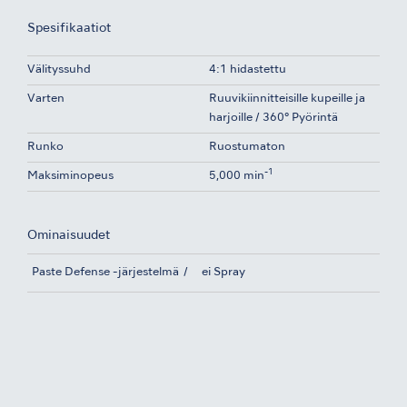
Spesifikaatiot
Välityssuhd
4:1 hidastettu
Varten
Ruuvikiinnitteisille kupeille ja
harjoille / 360° Pyörintä
Runko
Ruostumaton
-1
Maksiminopeus
5,000 min
Ominaisuudet
Paste Defense -järjestelmä
ei Spray