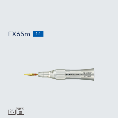
FX65m
1:1