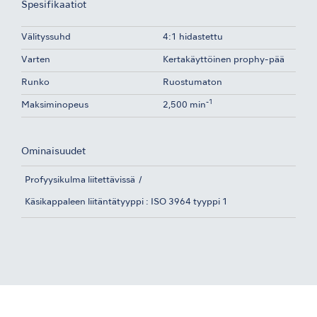
Spesifikaatiot
Välityssuhd
4:1 hidastettu
Varten
Kertakäyttöinen prophy-pää
Runko
Ruostumaton
-1
Maksiminopeus
2,500 min
Ominaisuudet
Profyysikulma liitettävissä
Käsikappaleen liitäntätyyppi : ISO 3964 tyyppi 1