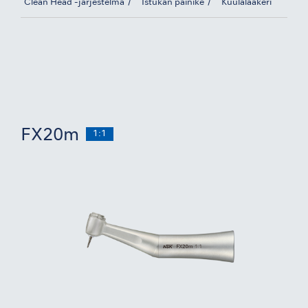
Clean Head -järjestelmä
Istukan painike
Kuulalaakeri
FX20m
1:1