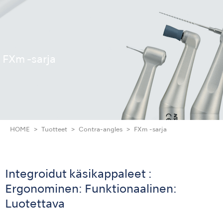
FXm -sarja
HOME
Tuotteet
Contra-angles
FXm -sarja
Integroidut käsikappaleet :
Ergonominen: Funktionaalinen:
Luotettava