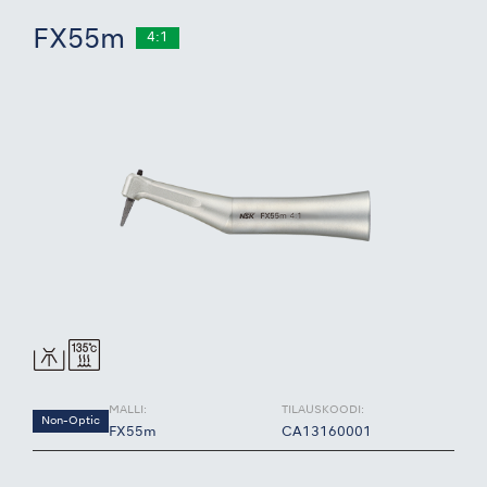
FX55m
4:1
MALLI:
TILAUSKOODI:
Non-Optic
FX55m
CA13160001