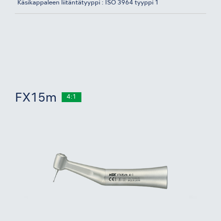
Käsikappaleen liitäntätyyppi : ISO 3964 tyyppi 1
FX15m
4:1