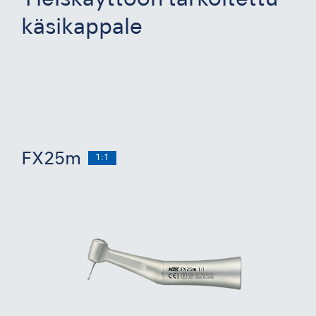
Yleiskäyttöön tarkoitettu
käsikappale
FX25m
1:1