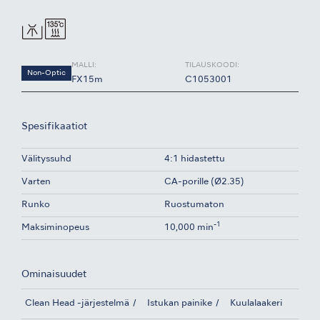
MALLI:
TILAUSKOODI:
Non-Optic
FX15m
C1053001
Spesifikaatiot
Välityssuhd
4:1 hidastettu
Varten
CA-porille (Ø2.35)
Runko
Ruostumaton
-1
Maksiminopeus
10,000 min
Ominaisuudet
Clean Head -järjestelmä
Istukan painike
Kuulalaakeri