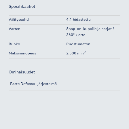
Spesifikaatiot
Välityssuhd
4:1 hidastettu
Varten
Snap-on-kupeille ja harjat /
360° kierto
Runko
Ruostumaton
-1
Maksiminopeus
2,500 min
Ominaisuudet
Paste Defense -järjestelmä