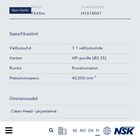
MALLI:
TILAUSKOODI:
Non-Optic
FX65m
H1014001
Spesifikaatiot
Välityssuhd
1:1 välityssuhde
Varten
HP-porille (Ø2.35)
Runko
Ruostumaton
-1
Maksiminopeus
40,000 min
Ominaisuudet
Clean Head -järjestelmä
SE
NO
DK
FI