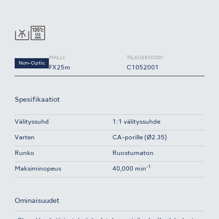
MALLI:
TILAUSKOODI:
Non-Optic
FX25m
C1052001
Spesifikaatiot
Välityssuhd
1:1 välityssuhde
Varten
CA-porille (Ø2.35)
Runko
Ruostumaton
-1
Maksiminopeus
40,000 min
Ominaisuudet