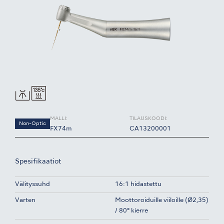
MALLI:
TILAUSKOODI:
Non-Optic
FX74m
CA13200001
Spesifikaatiot
Välityssuhd
16:1 hidastettu
Varten
Moottoroiduille viiloille (Ø2,35)
/ 80° kierre