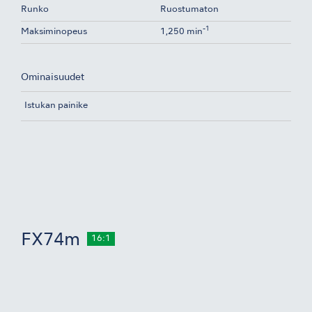
Runko
Ruostumaton
-1
Maksiminopeus
1,250 min
Ominaisuudet
Istukan painike
FX74m
16:1