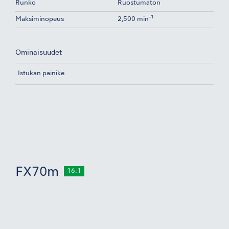
Runko
Ruostumaton
-1
Maksiminopeus
2,500 min
Ominaisuudet
Istukan painike
FX70m
16:1