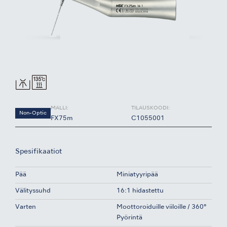
MALLI:
TILAUSKOODI:
Non-Optic
FX75m
C1055001
Spesifikaatiot
Pää
Miniatyyripää
Välityssuhd
16:1 hidastettu
Varten
Moottoroiduille viiloille / 360°
Pyörintä