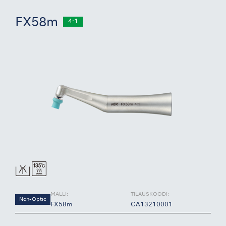
FX58m
4:1
MALLI:
TILAUSKOODI:
Non-Optic
FX58m
CA13210001