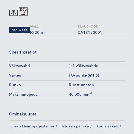
MALLI:
TILAUSKOODI:
Non-Optic
FX20m
CA13190001
Spesifikaatiot
Välityssuhd
1:1 välityssuhde
Varten
FG-porille (Ø1,6)
Runko
Ruostumaton
-1
Maksiminopeus
40,000 min
Ominaisuudet
Clean Head -järjestelmä
Istukan painike
Kuulalaakeri