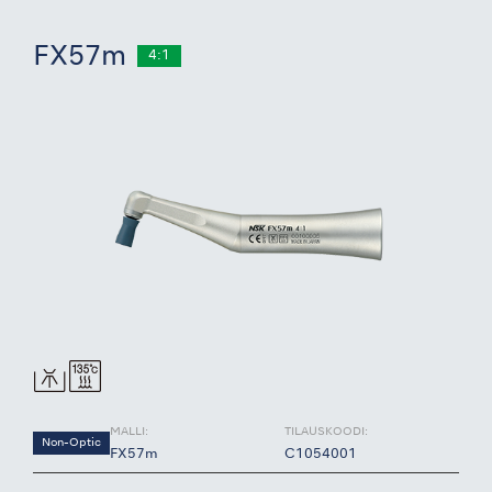
FX57m
4:1
MALLI:
TILAUSKOODI:
Non-Optic
FX57m
C1054001