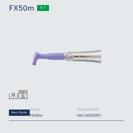
FX50m
4:1
MALLI:
TILAUSKOODI:
Non-Optic
FX50m
HA12050001