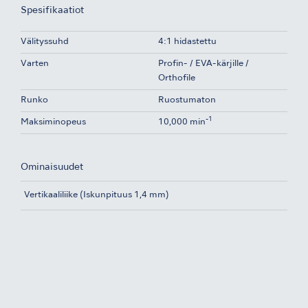
Spesifikaatiot
Välityssuhd
4:1 hidastettu
Varten
Profin- / EVA-kärjille /
Orthofile
Runko
Ruostumaton
-1
Maksiminopeus
10,000 min
Ominaisuudet
Vertikaaliliike (Iskunpituus 1,4 mm)