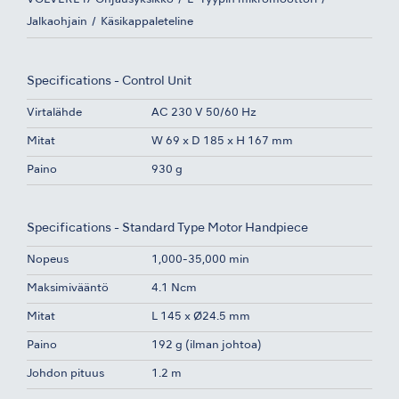
Jalkaohjain
Käsikappaleteline
Specifications - Control Unit
Virtalähde
AC 230 V 50/60 Hz
Mitat
W 69 x D 185 x H 167 mm
Paino
930 g
Specifications - Standard Type Motor Handpiece
Nopeus
1,000-35,000 min
Maksimivääntö
4.1 Ncm
Mitat
L 145 x Ø24.5 mm
Paino
192 g (ilman johtoa)
Johdon pituus
1.2 m