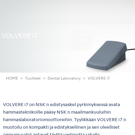
VOLVERE i7
HOME
Tuotteet
Dental Laboratory
VOLVERE i7
VOLVERE i7 on NSK:n edistysaskel pyrkimyksessä avata
hammasteknikoille pääsy NSK:n maailmankuuluihin
hammaslaboratoriomoottoreihin. Tyylikkään VOLVERE i7:n
muotoilu on kompakti ja edistyksellinen ja sen oleelliset