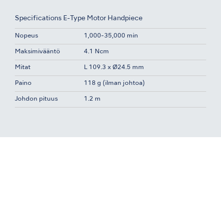
Specifications E-Type Motor Handpiece
Nopeus
1,000-35,000 min
Maksimivääntö
4.1 Ncm
Mitat
L 109.3 x Ø24.5 mm
Paino
118 g (ilman johtoa)
Johdon pituus
1.2 m