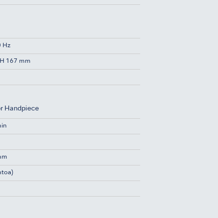
0 Hz
x H 167 mm
or Handpiece
min
 mm
htoa)