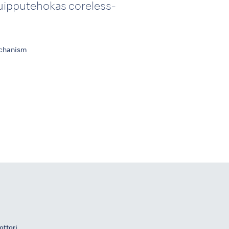
uipputehokas coreless-
echanism
ottori