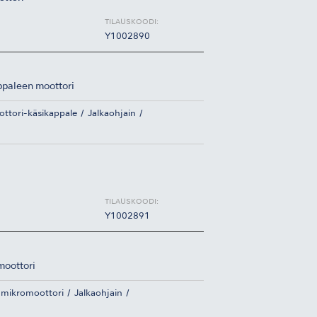
TILAUSKOODI:
Y1002890
ppaleen moottori
ttori-käsikappale
Jalkaohjain
TILAUSKOODI:
Y1002891
moottori
 mikromoottori
Jalkaohjain