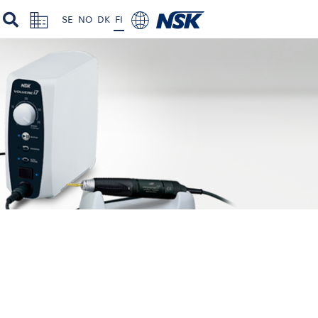
SE
NO
DK
FI