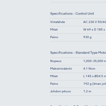
Specifications - Control Unit
Virtalähde
AC 230 V 50/6
Mitat
W 69 x D 185 
Paino
930 g
Specifications - Standard Type Mot
Nopeus
1,000-35,000 
Maksimivääntö
4.1 Ncm
Mitat
L 145 x Ø24.5
Paino
192 g (ilman jo
Johdon pituus
1.2 m