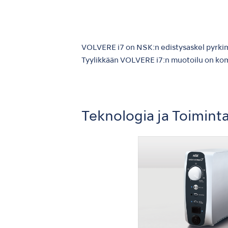
VOLVERE i7 on NSK:n edistysaskel pyrki
Tyylikkään VOLVERE i7:n muotoilu on kompa
Teknologia ja Toimint