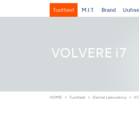
Tuotteet
M.I.T.
Brand
Uutis
VOLVERE i7
HOME
Tuotteet
Dental Laboratory
VO