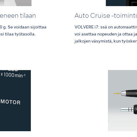
eneen tilaan
Auto Cruise -toimint
0 g. Se voidaan sijoittaa
VOLVERE i7: ssä on automaattine
i tilaa työtasolla.
voi asettaa nopeuden ja ottaa 
jalkojen väsymistä, kun työsken