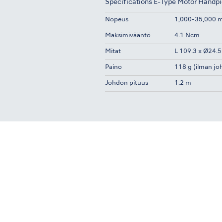
Specifications E-Type Motor Handp
Nopeus
1,000-35,000 
Maksimivääntö
4.1 Ncm
Mitat
L 109.3 x Ø24.
Paino
118 g (ilman jo
Johdon pituus
1.2 m