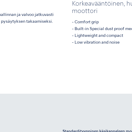
Korkeavääntöinen, h
moottori
llinnan ja valvoo jatkuvasti
ja pysäytyksen takaamiseksi.
- Comfort grip
- Built-in Special dust proof m
- Lightweight and compact
- Low vibration and noise
Standardityyppinen käsikappaleen mo