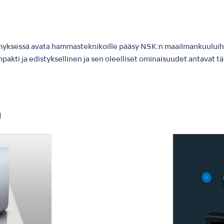
myksessä avata hammasteknikoille pääsy NSK:n maailmankuului
kti ja edistyksellinen ja sen oleelliset ominaisuudet antavat täy
a