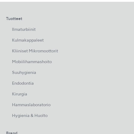
Tuotteet
Ilmaturbiinit
Kulmakappaleet
Kliiniset Mikromoottorit
Mobiilihammashoito
Suuhygienia
Endodontia
Kirurgia
Hammaslaboratorio
Hygienia & Huolto
Brand