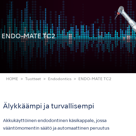
ENDO-MATE TC2
HOME
Tuotteet
Endodontics
ENDO-MATE TC2
Älykkäämpi ja turvallisempi
Akkukäyttöinen endodontinen käsikappale, jossa
vääntömomentin säätö ja automaattinen peruutus