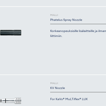
MALLI:
Phatelus Spray Nozzle
Korkeanopeuksisille lisälaitteille ja ilm
liittimiin.
MALLI:
KV Nozzle
For KaVo® MuLTiflex® LUX