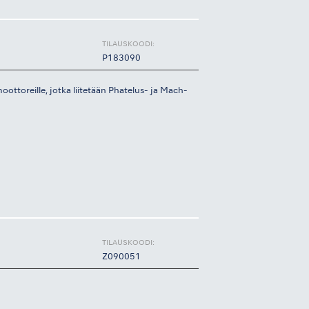
TILAUSKOODI:
P183090
amoottoreille, jotka liitetään Phatelus- ja Mach-
TILAUSKOODI:
Z090051