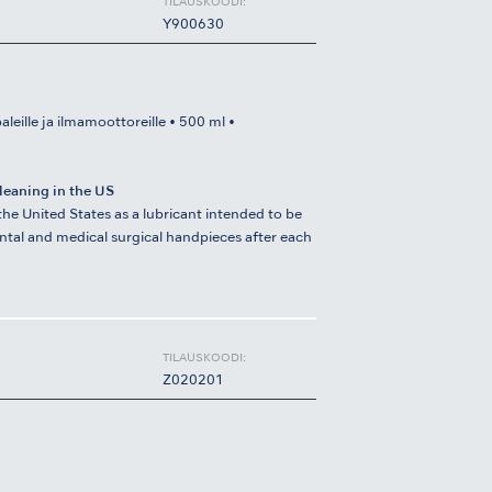
TILAUSKOODI:
Y900630
leille ja ilmamoottoreille • 500 ml •
leaning in the US
he United States as a lubricant intended to be
tal and medical surgical handpieces after each
TILAUSKOODI:
Z020201