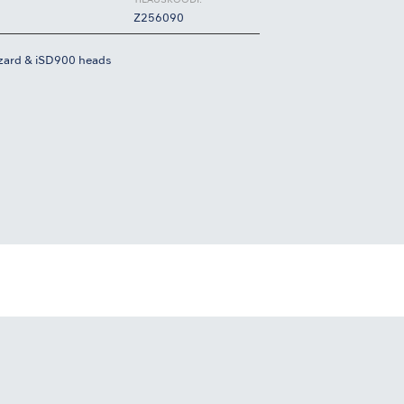
TILAUSKOODI:
Z256090
ard & iSD900 heads