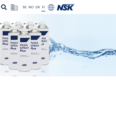
SE
NO
DK
FI