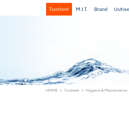
Tuotteet
M.I.T.
Brand
Uutis
PANA SPRAY 
HOME
Tuotteet
Hygiene & Maintenance