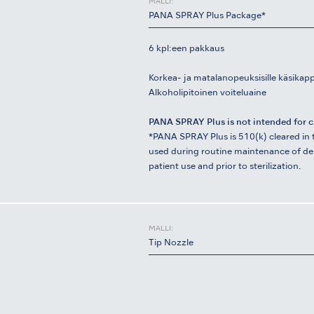
MALLI:
PANA SPRAY Plus Package*
6 kpl:een pakkaus
Korkea- ja matalanopeuksisille käsikappa
Alkoholipitoinen voiteluaine
PANA SPRAY Plus is not intended for c
*PANA SPRAY Plus is 510(k) cleared in t
used during routine maintenance of den
patient use and prior to sterilization.
MALLI:
Tip Nozzle