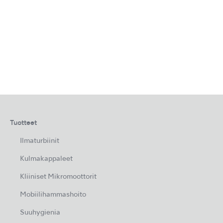
Tuotteet
Ilmaturbiinit
Kulmakappaleet
Kliiniset Mikromoottorit
Mobiilihammashoito
Suuhygienia