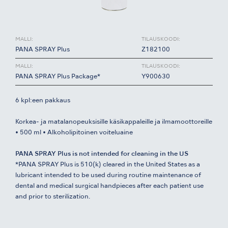
MALLI:
TILAUSKOODI:
PANA SPRAY Plus
Z182100
MALLI:
TILAUSKOODI:
PANA SPRAY Plus Package*
Y900630
6 kpl:een pakkaus
Korkea- ja matalanopeuksisille käsikappaleille ja ilmamoottoreille
• 500 ml • Alkoholipitoinen voiteluaine
PANA SPRAY Plus is not intended for cleaning in the US
*PANA SPRAY Plus is 510(k) cleared in the United States as a
lubricant intended to be used during routine maintenance of
dental and medical surgical handpieces after each patient use
and prior to sterilization.