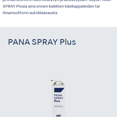
ja ilmamoottorin suorituskyvyn ja kestävyyden. Käytä PANA
SPRAY Plusia aina ennen kaikkien käsikappaleiden tai
ilmamoottorin autoklaavausta.
PANA SPRAY Plus