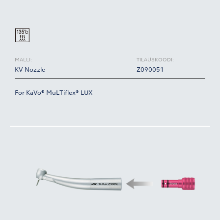
MALLI:
TILAUSKOODI:
KV Nozzle
Z090051
For KaVo® MuLTiflex® LUX