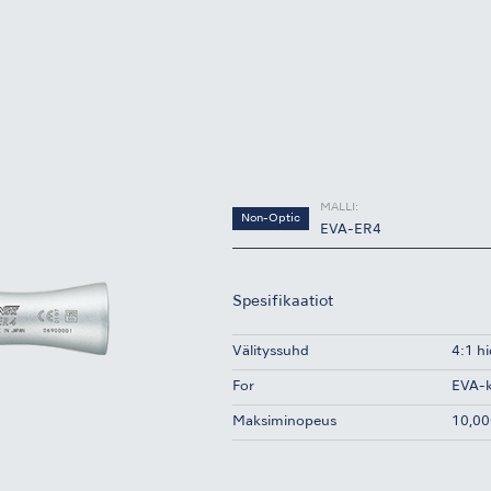
MALLI:
Non-Optic
EVA-ER4
Spesifikaatiot
Välityssuhd
4:1 h
For
EVA-kä
Maksiminopeus
10,00