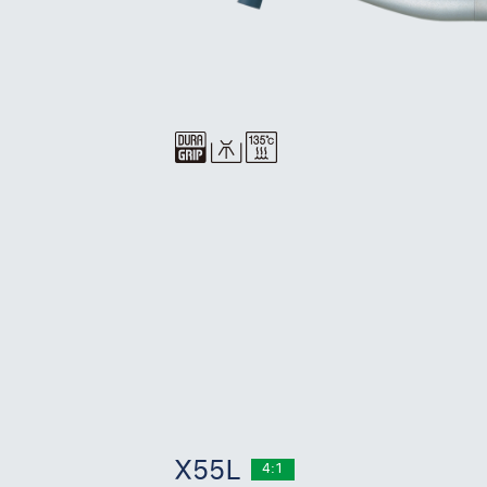
X55L
4:1