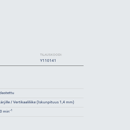
TILAUSKOODI:
Y110141
idastettu
rjille / Vertikaaliliike (Iskunpituus 1,4 mm)
-1
0 min