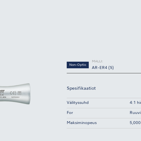
MALLI:
Non-Optic
AR-ER4 (S)
Spesifikaatiot
Välityssuhd
4:1 h
For
Ruuvik
Maksiminopeus
5,000