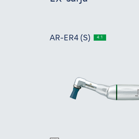
AR-ER4 (S)
4:1