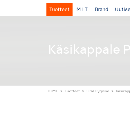
Tuotteet
M.I.T.
Brand
Uutis
Käsikappale P
HOME
Tuotteet
Oral Hygiene
Käsikap