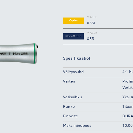
MALLI:
Optic
X55L
MALLI:
Non-Optic
X55
Spesifikaatiot
Välityssuhd
4:1 h
Varten
Profin
Vertik
Vesisuihku
Yksi 
Runko
Titaan
Pinnoite
DURA
Maksiminopeus
10,00