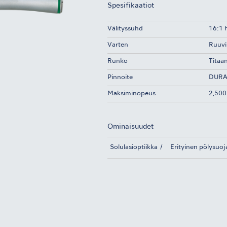
Spesifikaatiot
Välityssuhd
16:1 
Varten
Ruuvik
Runko
Titaan
Pinnoite
DURA
Maksiminopeus
2,500
Ominaisuudet
Solulasioptiikka
Erityinen pölysuoj