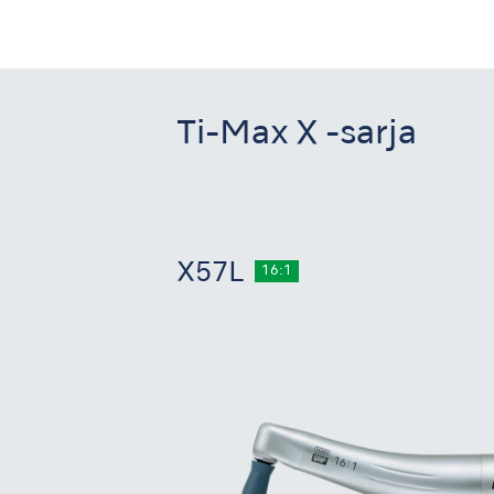
Ti-Max X -sarja
X57L
16:1