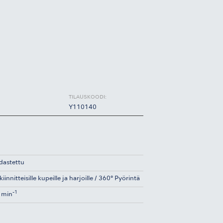
TILAUSKOODI:
Y110140
idastettu
iinnitteisille kupeille ja harjoille / 360° Pyörintä
-1
 min