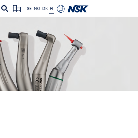
SE
NO
DK
FI