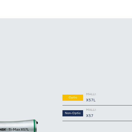
MALLI:
Optic
X57L
MALLI:
Non-Optic
X57