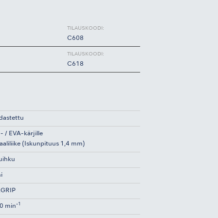
TILAUSKOODI:
C608
TILAUSKOODI:
C618
idastettu
- / EVA-kärjille
aaliliike (Iskunpituus 1,4 mm)
suihku
i
GRIP
-1
0 min