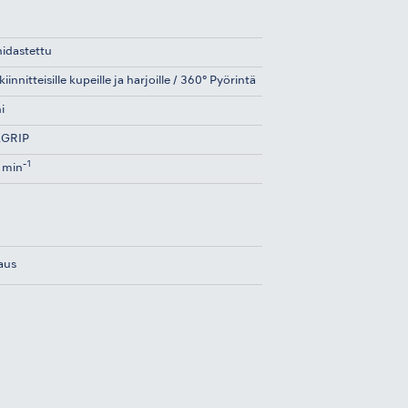
hidastettu
iinnitteisille kupeille ja harjoille / 360° Pyörintä
i
GRIP
-1
 min
aus