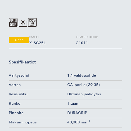
MALLI:
TILAUSKOODI:
Optic
X-SG25L
C1011
Spesifikaatiot
Välityssuhd
1:1 välityssuhde
Varten
CA-porille (Ø2.35)
Vesisuihku
Ulkoinen jäähdytys
Runko
Titaani
Pinnoite
DURAGRIP
-1
Maksiminopeus
40,000 min