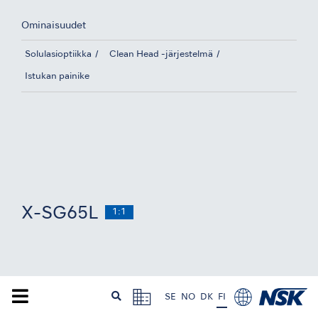
Ominaisuudet
Solulasioptiikka
Clean Head -järjestelmä
Istukan painike
X-SG65L
1:1
SE
NO
DK
FI