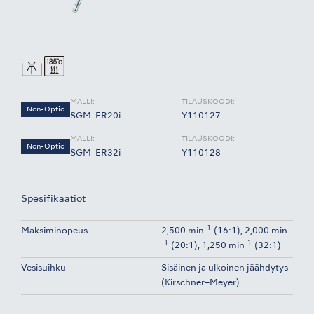
MALLI:
TILAUSKOODI:
Non-Optic
SGM-ER20i
Y110127
MALLI:
TILAUSKOODI:
Non-Optic
SGM-ER32i
Y110128
Spesifikaatiot
-1
Maksiminopeus
2,500 min
(16:1), 2,000 min
-1
-1
(20:1), 1,250 min
(32:1)
Vesisuihku
Sisäinen ja ulkoinen jäähdytys
(Kirschner–Meyer)