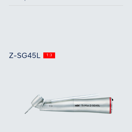
Z-SG45L
1:3