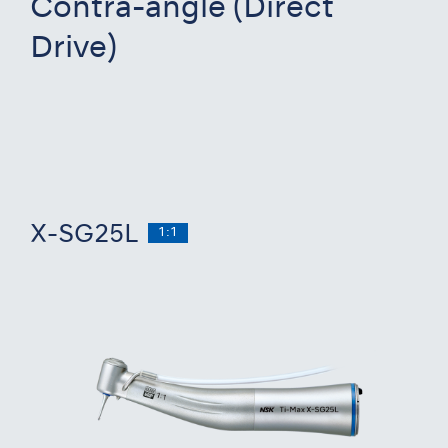
Contra-angle (Direct
Drive)
X-SG25L
1:1