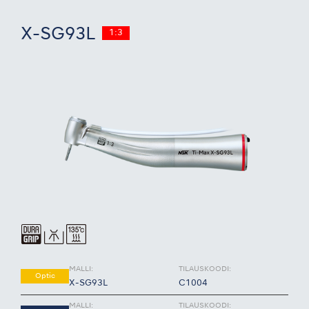
X-SG93L
1:3
MALLI:
TILAUSKOODI:
Optic
X-SG93L
C1004
MALLI:
TILAUSKOODI: