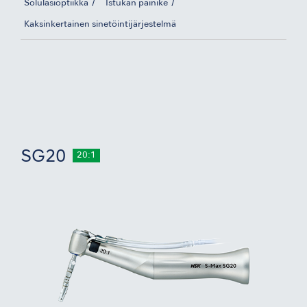
Solulasioptiikka
Istukan painike
Kaksinkertainen sinetöintijärjestelmä
SG20
20:1