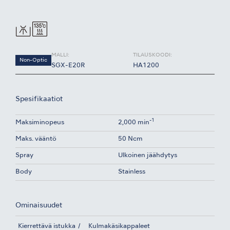
MALLI:
TILAUSKOODI:
Non-Optic
SGX-E20R
HA1200
Spesifikaatiot
-1
Maksiminopeus
2,000 min
Maks. vääntö
50 Ncm
Spray
Ulkoinen jäähdytys
Body
Stainless
Ominaisuudet
Kierrettävä istukka
Kulmakäsikappaleet