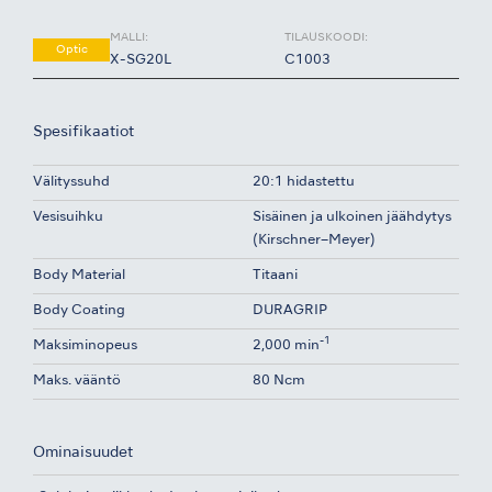
MALLI:
TILAUSKOODI:
Optic
X-SG20L
C1003
Spesifikaatiot
Välityssuhd
20:1 hidastettu
Vesisuihku
Sisäinen ja ulkoinen jäähdytys
(Kirschner–Meyer)
Body Material
Titaani
Body Coating
DURAGRIP
-1
Maksiminopeus
2,000 min
Maks. vääntö
80 Ncm
Ominaisuudet