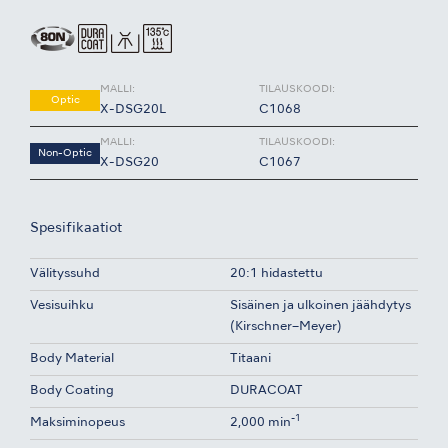
MALLI:
TILAUSKOODI:
Optic
X-DSG20L
C1068
MALLI:
TILAUSKOODI:
Non-Optic
X-DSG20
C1067
Spesifikaatiot
Välityssuhd
20:1 hidastettu
Vesisuihku
Sisäinen ja ulkoinen jäähdytys
(Kirschner–Meyer)
Body Material
Titaani
Body Coating
DURACOAT
-1
Maksiminopeus
2,000 min