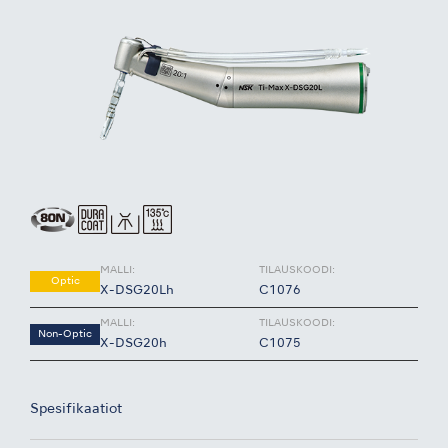
MALLI:
TILAUSKOODI:
Optic
X-DSG20Lh
C1076
MALLI:
TILAUSKOODI:
Non-Optic
X-DSG20h
C1075
Spesifikaatiot