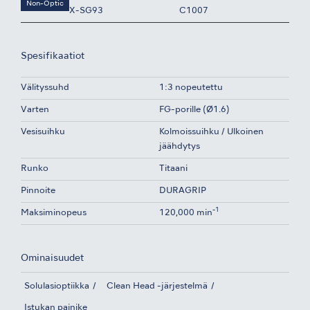
Non-Optic
X-SG93
C1007
Spesifikaatiot
Välityssuhd
1:3 nopeutettu
Varten
FG-porille (Ø1.6)
Vesisuihku
Kolmoissuihku / Ulkoinen
jäähdytys
Runko
Titaani
Pinnoite
DURAGRIP
-1
Maksiminopeus
120,000 min
Ominaisuudet
Solulasioptiikka
Clean Head -järjestelmä
Istukan painike