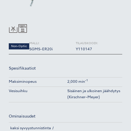
MALLI:
TILAUSKOODI:
Non-Optic
SGMS-ER20i
Y110147
Spesifikaatiot
-1
Maksiminopeus
2,000 min
Vesisuihku
Sisäinen ja ulkoinen jäähdytys
(Kirschner–Meyer)
Ominaisuudet
kaksi syvyystunnistinta