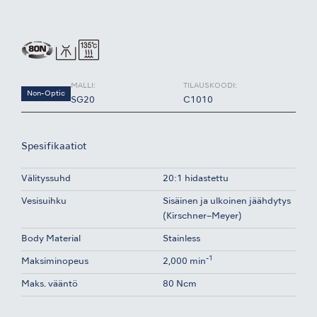
MALLI:
TILAUSKOODI:
Non-Optic
SG20
C1010
Spesifikaatiot
Välityssuhd
20:1 hidastettu
Vesisuihku
Sisäinen ja ulkoinen jäähdytys
(Kirschner–Meyer)
Body Material
Stainless
-1
Maksiminopeus
2,000 min
Maks. vääntö
80 Ncm