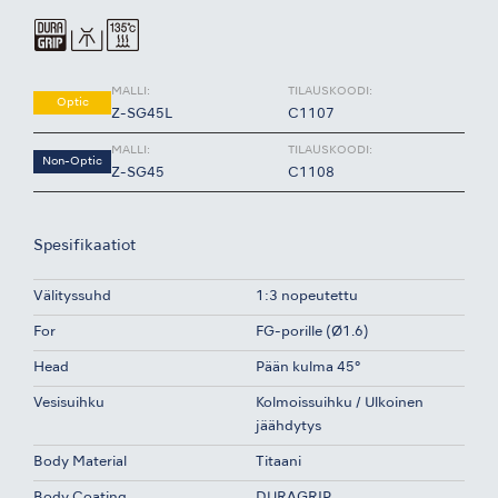
MALLI:
TILAUSKOODI:
Optic
Z-SG45L
C1107
MALLI:
TILAUSKOODI:
Non-Optic
Z-SG45
C1108
Spesifikaatiot
Välityssuhd
1:3 nopeutettu
For
FG-porille (Ø1.6)
Head
Pään kulma 45°
Vesisuihku
Kolmoissuihku / Ulkoinen
jäähdytys
Body Material
Titaani
Body Coating
DURAGRIP