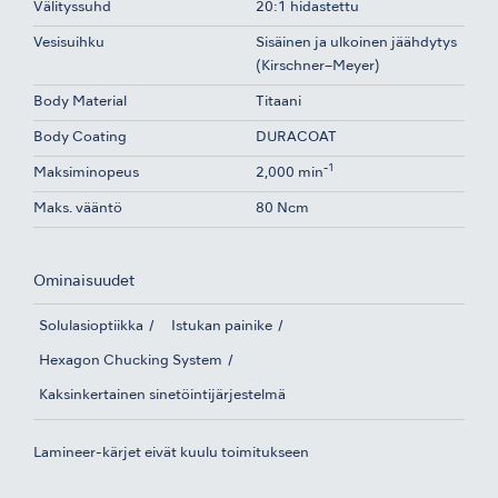
Välityssuhd
20:1 hidastettu
Vesisuihku
Sisäinen ja ulkoinen jäähdytys
(Kirschner–Meyer)
Body Material
Titaani
Body Coating
DURACOAT
-1
Maksiminopeus
2,000 min
Maks. vääntö
80 Ncm
Ominaisuudet
Solulasioptiikka
Istukan painike
Hexagon Chucking System
Kaksinkertainen sinetöintijärjestelmä
Lamineer-kärjet eivät kuulu toimitukseen