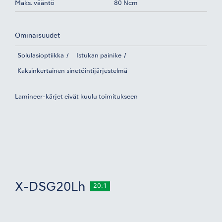
Maks. vääntö
80 Ncm
Ominaisuudet
Solulasioptiikka
Istukan painike
Kaksinkertainen sinetöintijärjestelmä
Lamineer-kärjet eivät kuulu toimitukseen
X-DSG20Lh
20:1