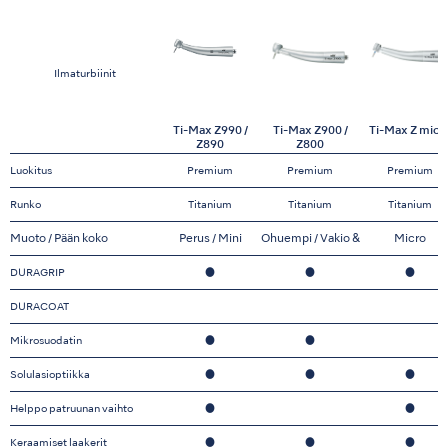
Ilmaturbiinit
Ti-Max Z990 /
Ti-Max Z900 /
Ti-Max Z micr
Z890
Z800
Luokitus
Premium
Premium
Premium
Runko
Titanium
Titanium
Titanium
Muoto / Pään koko
Perus / Mini
Ohuempi / Vakio &
Micro
Mini
DURAGRIP
●
●
●
DURACOAT
Mikrosuodatin
●
●
Solulasioptiikka
●
●
●
Helppo patruunan vaihto
●
●
Keraamiset laakerit
●
●
●