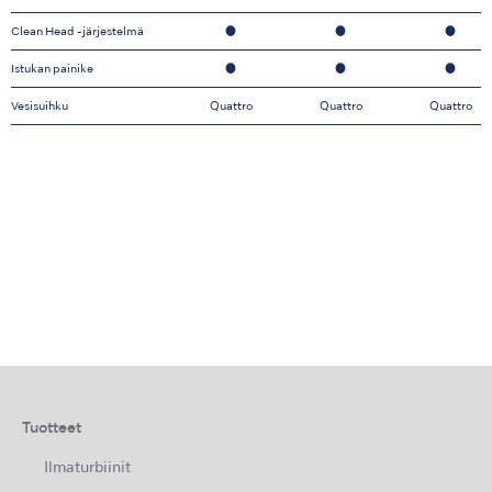
Clean Head -järjestelmä
●
●
●
Istukan painike
●
●
●
Vesisuihku
Quattro
Quattro
Quattro
Tuotteet
Ilmaturbiinit