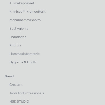
Kulmakappaleet
Kliiniset Mikromoottorit
Mobiilihammashoito
Suuhygienia
Endodontia
Kirurgia
Hammaslaboratorio
Hygienia & Huolto
Brand
Create it
Tools for Professionals
NSK STUDIO