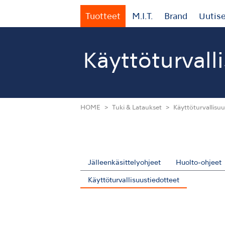
Tuotteet
M.I.T.
Brand
Uutis
Käyttöturvall
HOME
Tuki & Lataukset
Käyttöturvallisuu
Jälleenkäsittelyohjeet
Huolto-ohjeet
Käyttöturvallisuustiedotteet