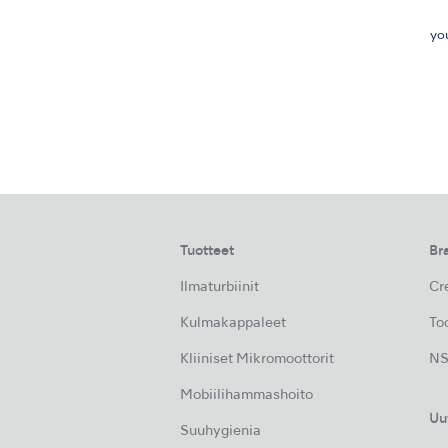
yo
Tuotteet
Br
Ilmaturbiinit
Cre
Kulmakappaleet
Too
Kliiniset Mikromoottorit
NS
Mobiilihammashoito
Uu
Suuhygienia