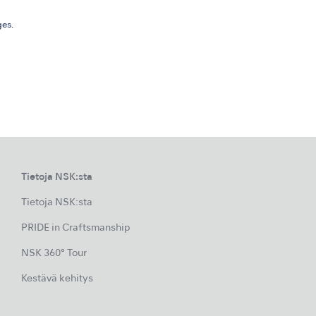
es.
Tietoja NSK:sta
Tietoja NSK:sta
PRIDE in Craftsmanship
NSK 360° Tour
Kestävä kehitys