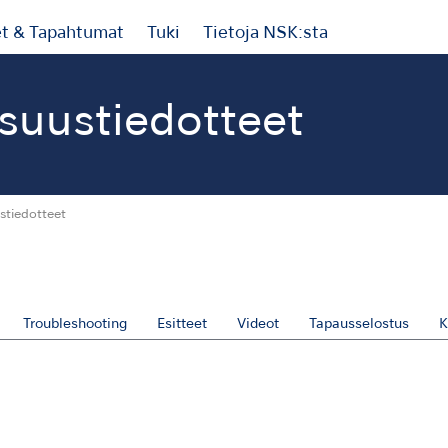
et & Tapahtumat
Tuki
Tietoja NSK:sta
isuustiedotteet
stiedotteet
Troubleshooting
Esitteet
Videot
Tapausselostus
K