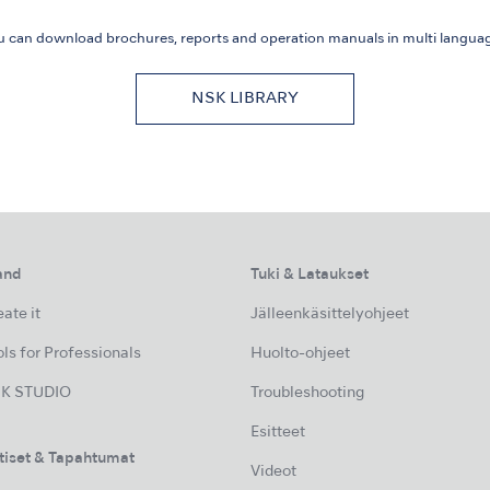
u can download brochures, reports and
operation manuals in multi languag
NSK LIBRARY
and
Tuki & Lataukset
ate it
Jälleenkäsittelyohjeet
ls for Professionals
Huolto-ohjeet
K STUDIO
Troubleshooting
Esitteet
tiset & Tapahtumat
Videot