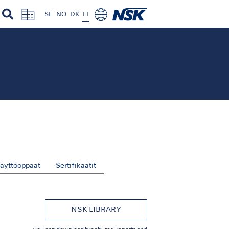
SE
NO
DK
FI
äyttöoppaat
Sertifikaatit
NSK LIBRARY